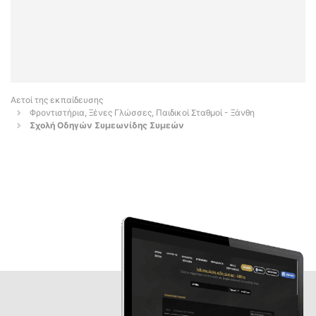
Αετοί της εκπαίδευσης
Φροντιστήρια, Ξένες Γλώσσες, Παιδικοί Σταθμοί - Ξάνθη
Σχολή Οδηγών Συμεωνίδης Συμεών