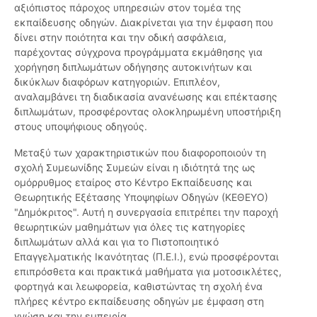
αξιόπιστος πάροχος υπηρεσιών στον τομέα της
εκπαίδευσης οδηγών. Διακρίνεται για την έμφαση που
δίνει στην ποιότητα και την οδική ασφάλεια,
παρέχοντας σύγχρονα προγράμματα εκμάθησης για
χορήγηση διπλωμάτων οδήγησης αυτοκινήτων και
δικύκλων διαφόρων κατηγοριών. Επιπλέον,
αναλαμβάνει τη διαδικασία ανανέωσης και επέκτασης
διπλωμάτων, προσφέροντας ολοκληρωμένη υποστήριξη
στους υποψήφιους οδηγούς.
Μεταξύ των χαρακτηριστικών που διαφοροποιούν τη
σχολή Συμεωνίδης Συμεών είναι η ιδιότητά της ως
ομόρρυθμος εταίρος στο Κέντρο Εκπαίδευσης και
Θεωρητικής Εξέτασης Υποψηφίων Οδηγών (ΚΕΘΕΥΟ)
"Δημόκριτος". Αυτή η συνεργασία επιτρέπει την παροχή
θεωρητικών μαθημάτων για όλες τις κατηγορίες
διπλωμάτων αλλά και για το Πιστοποιητικό
Επαγγελματικής Ικανότητας (Π.Ε.Ι.), ενώ προσφέρονται
επιπρόσθετα και πρακτικά μαθήματα για μοτοσικλέτες,
φορτηγά και λεωφορεία, καθιστώντας τη σχολή ένα
πλήρες κέντρο εκπαίδευσης οδηγών με έμφαση στη
γνώση και την εμπειρία.