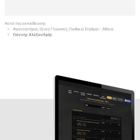
Αετοί της εκπαίδευσης
Φροντιστήρια, Ξένες Γλώσσες, Παιδικοί Σταθμοί - Αθήνα
Γιάννης Αλεξανδρής