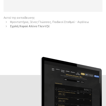
Αετοί της εκπαίδευσης
Φροντιστήρια, Ξένες Γλώσσες, Παιδικοί Σταθμοί - Αιγάλεω
Σχολή Χορού Αλίνα Γλεντζέ