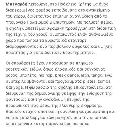
Μπεναρδή
λειτουργεί στο Ηράκλειο Κρήτης ως ένας
διακεκριμένος φορέας εκπαίδευσης στο αντικείμενο
του χορού, διαθέτοντας επίσημη αναγνώριση από το
Υπουργείο Πολιτισμού & Επιστημών. Με πολυετή πείρα,
η σχολή υιοθετεί μια σφαιρική προσέγγιση στη διδακτική
της τέχνης του χορού, αξιοποιώντας έναν ανανεωμένο
χώρο που πληροί τα Ευρωπαϊκά στάνταρτ,
διαμορφώνοντας ένα περιβάλλον ασφαλές και υψηλής
ποιότητας για εκπαιδευτικές δραστηριότητες.
Οι σπουδαστές έχουν πρόσβαση σε πληθώρα
χορευτικών ειδών, όπως κλασσικός και σύγχρονος
χορός, μπαλέτο, hip hop, break dance, latin, tango, ενώ
συμπεριλαμβάνονται και προγράμματα pilates, zumba
και yoga. Η φιλοσοφία της σχολής επικεντρώνεται στη
διεύρυνση της δημιουργικής σκέψης, την ενίσχυση της
φαντασίας και την ανακάλυψη πτυχών της
προσωπικότητας μέσω της ελεύθερης έκφρασης.
Βασικός στόχος αποτελεί η συνολική ψυχοσωματική και
νοητική καλλιέργεια των μαθητών υπό την εποπτεία
επιστημονικά καταρτισμένου προσωπικού.