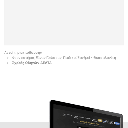
Αετοί της εκπαίδευσης
Φροντιστήρια, Ξένες Γλώσσες, Παιδικοί Σταθμοί - Θεσσαλονίκη
Σχολές Οδηγών ΔΕΛΤΑ