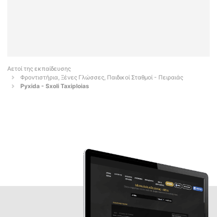
Αετοί της εκπαίδευσης
Φροντιστήρια, Ξένες Γλώσσες, Παιδικοί Σταθμοί - Πειραιάς
Pyxida - Sxoli Taxiploias