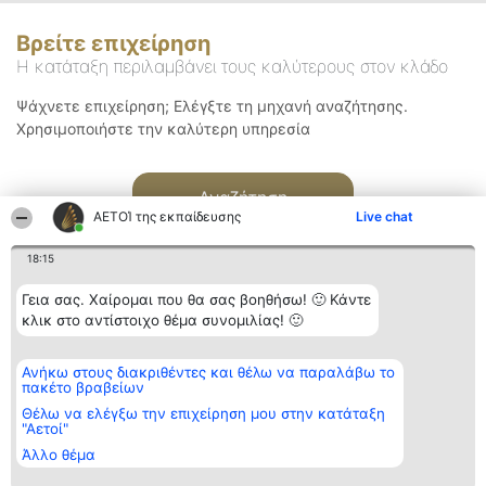
Βρείτε επιχείρηση
Η κατάταξη περιλαμβάνει τους καλύτερους στον κλάδο
Ψάχνετε επιχείρηση; Ελέγξτε τη μηχανή αναζήτησης.
Χρησιμοποιήστε την καλύτερη υπηρεσία
Αναζήτηση
ΑΕΤΟΊ της εκπαίδευσης
Live chat
18:15
Γεια σας. Χαίρομαι που θα σας βοηθήσω! 🙂 Κάντε
κλικ στο αντίστοιχο θέμα συνομιλίας! 🙂
Διοργανωτής της
Κατάταξη
Επικοινωνία
Ανήκω στους διακριθέντες και θέλω να παραλάβω το
κατάταξης
Διακριθέντες
Επικοινωνία
πακέτο βραβείων
BEAUTIFUL COMPANY
Λίστα όλων
Μονοπρόσωπη ΙΚΕ
των
Θέλω να ελέγξω την επιχείρηση μου στην κατάταξη
ΤΗΛ. ΕΠΙΚΟΙΝΩΝΙΑΣ:
διακριθέντων
"Αετοί"
2104128019
Μεθοδολογία
Άλλο θέμα
email:
Όροι &
aetoi@beautifulcompany.co
προϋποθέσεις