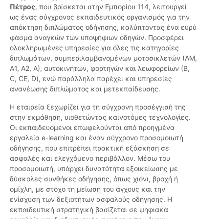
Πέτρος
, που βρίσκεται στην Εμπορίου 114, λειτουργεί
ως ένας σύγχρονος εκπαιδευτικός οργανισμός για την
απόκτηση διπλώματος οδήγησης, καλύπτοντας ένα ευρύ
φάσμα αναγκών των υποψήφιων οδηγών. Προσφέρει
ολοκληρωμένες υπηρεσίες για όλες τις κατηγορίες
διπλωμάτων, συμπεριλαμβανομένων μοτοσικλετών (ΑΜ,
Α1, Α2, Α), αυτοκινήτων, φορτηγών και λεωφορείων (Β,
C, CE, D), ενώ παράλληλα παρέχει και υπηρεσίες
ανανέωσης διπλώματος και μετεκπαίδευσης.
Η εταιρεία ξεχωρίζει για τη σύγχρονη προσέγγισή της
στην εκμάθηση, υιοθετώντας καινοτόμες τεχνολογίες.
Οι εκπαιδευόμενοι επωφελούνται από προηγμένα
εργαλεία e-learning και έναν σύγχρονο προσομοιωτή
οδήγησης, που επιτρέπει πρακτική εξάσκηση σε
ασφαλές και ελεγχόμενο περιβάλλον. Μέσω του
προσομοιωτή, υπάρχει δυνατότητα εξοικείωσης με
δύσκολες συνθήκες οδήγησης, όπως χιόνι, βροχή ή
ομίχλη, με στόχο τη μείωση του άγχους και την
ενίσχυση των δεξιοτήτων ασφαλούς οδήγησης. Η
εκπαιδευτική στρατηγική βασίζεται σε ψηφιακά