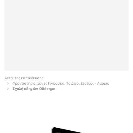
Αετοί της εκπαίδευσης
Φροντιστήρια, Ξένες Γλώσσες, Παιδικοί Σταθμοί - Λαρισα
Σχολή οδηγών Οδόσημο