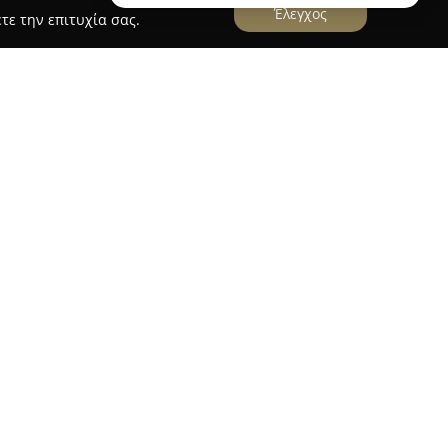
Έλεγχος
τε την επιτυχία σας.
Σ ΝΙΚΟΣ
ς
, με έδρα στη Σπάρτη, δραστηριοποιείται στον
δικεύεται στην παροχή ολοκληρωμένων
 την απόκτηση άδειας οδήγησης. Η εταιρεία
 στον χώρο της οδικής εκπαίδευσης και
στην ευθύνη και τις δεξιότητες των μελλοντικών
νη εκπαιδευτική προσέγγιση και τη διατήρηση
λίας, η Σχολή Οδηγών Μαλικώτσης θεωρείται
ροετοιμάζονται για τις εξετάσεις. Το
τηρίζεται από επαγγελματισμό, ευγένεια και