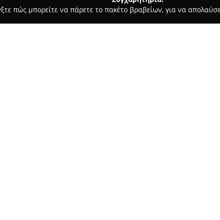
γξτε πώς μπορείτε να πάρετε το πακέτο βραβείων, για να απολαύσε
σσες, Παιδικοί Σταθμοί - Σπαρτη
ΣΧΟΛΗ ΟΔΗΓΩΝ ΜΑΛΙΚΩΤΣΗ
ΟΣ
Σχετικά με την εταιρεία:
Η
Σχολή Οδηγών Μαλικώτση
τομέα της εκπαίδευσης και ει
μαθημάτων οδήγησης με στόχο
διαθέτει μακρόχρονη εμπειρία
προσδίδει ιδιαίτερη βαρύτητα 
οδηγών.
Με έμφαση στην εξατομικευμέ
υψηλών προδιαγραφών διδασκα
αξιόπιστη επιλογή για όσους π
εκπαιδευτικό προσωπικό χαρακ