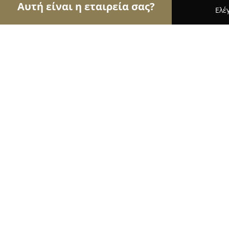
Αυτή είναι η εταιρεία σας?
Ελέ
Αετοί της εκπαίδευσης
Φροντιστήρια, Ξένες Γλώ
ΣΧΟΛΗ ΟΔΗΓΩΝ ΜΑΛΙΚΩΤΣΗΣ ΝΙΚ
9.6
(34)
Σπαρτη, Sparte
Εμφάνιση αριθμού τηλεφώνου