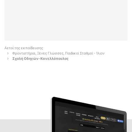
Αετοί της εκπαίδευσης
Φροντιστήρια, Ξένες Γλώσσες, Παιδικοί Σταθμοί - Ίλιον
Σχολή Οδηγών-Κανελλόπουλος