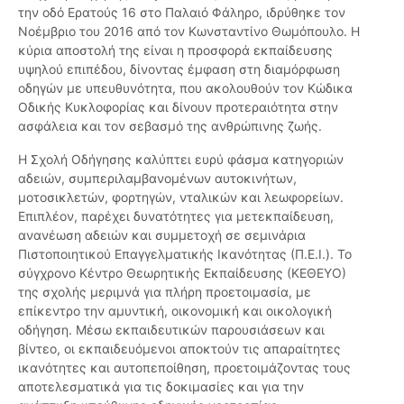
την οδό Ερατούς 16 στο Παλαιό Φάληρο, ιδρύθηκε τον
Νοέμβριο του 2016 από τον Κωνσταντίνο Θωμόπουλο. Η
κύρια αποστολή της είναι η προσφορά εκπαίδευσης
υψηλού επιπέδου, δίνοντας έμφαση στη διαμόρφωση
οδηγών με υπευθυνότητα, που ακολουθούν τον Κώδικα
Οδικής Κυκλοφορίας και δίνουν προτεραιότητα στην
ασφάλεια και τον σεβασμό της ανθρώπινης ζωής.
Η Σχολή Οδήγησης καλύπτει ευρύ φάσμα κατηγοριών
αδειών, συμπεριλαμβανομένων αυτοκινήτων,
μοτοσικλετών, φορτηγών, νταλικών και λεωφορείων.
Επιπλέον, παρέχει δυνατότητες για μετεκπαίδευση,
ανανέωση αδειών και συμμετοχή σε σεμινάρια
Πιστοποιητικού Επαγγελματικής Ικανότητας (Π.Ε.Ι.). Το
σύγχρονο Κέντρο Θεωρητικής Εκπαίδευσης (ΚΕΘΕΥΟ)
της σχολής μεριμνά για πλήρη προετοιμασία, με
επίκεντρο την αμυντική, οικονομική και οικολογική
οδήγηση. Μέσω εκπαιδευτικών παρουσιάσεων και
βίντεο, οι εκπαιδευόμενοι αποκτούν τις απαραίτητες
ικανότητες και αυτοπεποίθηση, προετοιμάζοντας τους
αποτελεσματικά για τις δοκιμασίες και για την