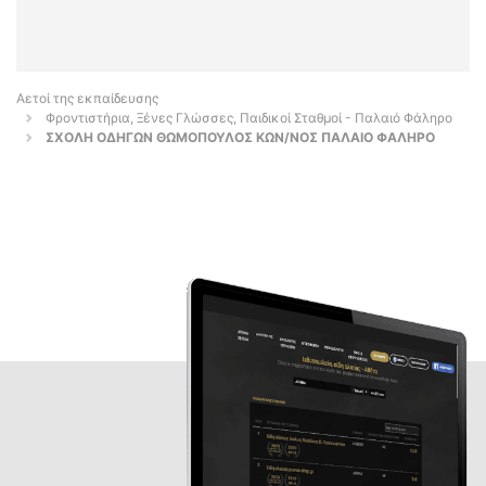
Αετοί της εκπαίδευσης
Φροντιστήρια, Ξένες Γλώσσες, Παιδικοί Σταθμοί - Παλαιό Φάληρο
ΣΧΟΛΗ ΟΔΗΓΩΝ ΘΩΜΟΠΟΥΛΟΣ ΚΩΝ/ΝΟΣ ΠΑΛΑΙΟ ΦΑΛΗΡΟ