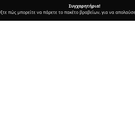
Συγχαρητήρια!
γξτε πώς μπορείτε να πάρετε το πακέτο βραβείων, για να απολαύσε
σσες, Παιδικοί Σταθμοί - Γλυφάδα
ΣΧΟΛΗ ΟΔΗΓΩΝ - DRIVE CE
Σχετικά με την εταιρεία:
Η
Σχολή Οδηγών Drive Center
εξειδικεύεται στην παροχή πλ
της περιοχής όσο και για γειτ
Τερψιθέα και το Ελληνικό. Με 
διαθέτοντας πολυετή εμπειρία
γνώσεων και δεξιοτήτων στου
ουσιαστική εκπαίδευση και όχ
Η
Drive Center
προσφέρει ανεξ
σύγχρονα οπτικοακουστικά μέσ