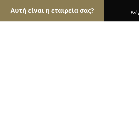
Αυτή είναι η εταιρεία σας?
Ελέ
Αετοί της εκπαίδευσης
Φροντιστήρια, Ξένες Γλώ
ΣΧΟΛΗ ΟΔΗΓΩΝ - DRIVE CENTER
9.6
(59)
Γλυφάδα, Βασ. Όλγας 21
Εμφάνιση αριθμού τηλεφώνου