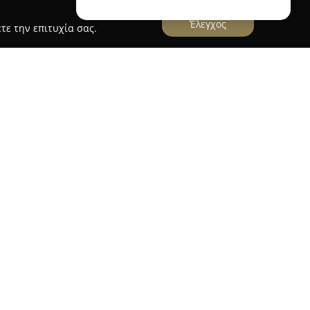
Έλεγχος
τε την επιτυχία σας.
NTER
, που λειτουργεί από το 2002 στη Γλυφάδα,
ηθούς εκπαίδευσης οδήγησης τόσο για κατοίκους
ονικές τοποθεσίες όπως η Άνω Γλυφάδα, η
επικεφαλής τον Ευάγγελο Καρατζάνο και
, η σχολή αποσκοπεί στη μετάδοση ουσιαστικών
ς υποψήφιους οδηγούς, δίνοντας έμφαση στην
ι μόνο στην έκδοση διπλώματος.
άρτητο θεωρητικό κέντρο εξοπλισμένο με
α και διαθέτει σύγχρονα οχήματα για τις