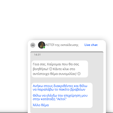
ΑΕΤΟΊ της εκπαίδευσης
Live chat
14:31
Γεια σας. Χαίρομαι που θα σας
βοηθήσω! 🙂 Κάντε κλικ στο
αντίστοιχο θέμα συνομιλίας! 🙂
Ανήκω στους διακριθέντες και θέλω
να παραλάβω το πακέτο βραβείων
Θέλω να ελέγξω την επιχείρηση μου
στην κατάταξη "Αετοί"
Άλλο θέμα