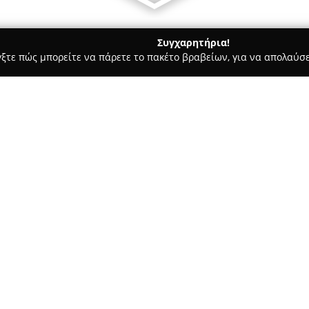
Συγχαρητήρια!
γξτε πώς μπορείτε να πάρετε το πακέτο βραβείων, για να απολαύσε
σσες, Παιδικοί Σταθμοί - Ηρακλειο
ΣΧΟΛΕΣ ΟΔΗΓΩΝ- ΜΕΡΑΜΒ
ΚΗΣ
Σχετικά με την εταιρεία:
Οι
Σχολές Οδηγών Μεραμβελ
Κρήτης και έχουν καθιερωθεί ω
οργανισμός στον τομέα της εκ
προτεραιότητα είναι η ολοκλη
μόνο στην απόκτηση διπλώματο
ασφαλών συμπεριφορών στην 
Η εταιρεία διαθέτει σύγχρονες