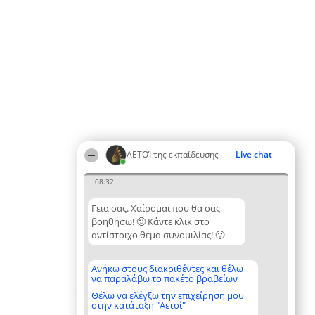
ΑΕΤΟΊ της εκπαίδευσης
Live chat
08:32
Γεια σας. Χαίρομαι που θα σας
βοηθήσω! 🙂 Κάντε κλικ στο
αντίστοιχο θέμα συνομιλίας! 🙂
Ανήκω στους διακριθέντες και θέλω
να παραλάβω το πακέτο βραβείων
Θέλω να ελέγξω την επιχείρηση μου
στην κατάταξη "Αετοί"