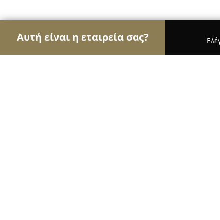
Αυτή είναι η εταιρεία σας?
Ελέ
Αετοί της εκπαίδευσης
Φροντιστήρια, Ξένες Γλώ
ΣΧΟΛΕΣ ΟΔΗΓΩΝ- ΜΕΡΑΜΒΕΛΙΩΤΑ
9.6
(78)
Ηρακλειο, Λεωφ. 62 Μαρτύρων 139
Εμφάνιση αριθμού τηλεφώνου