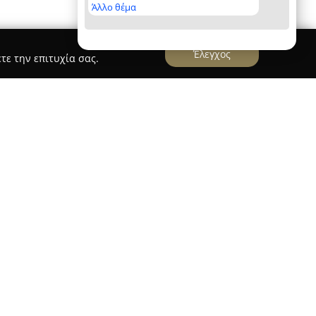
Άλλο θέμα
Έλεγχος
τε την επιτυχία σας.
ΕΛΙΩΤΑΚΗΣ
ιωτάκης
δραστηριοποιούνται στο Ηράκλειο
ς ένας έμπειρος και αξιόπιστος εκπαιδευτικός
μάθησης οδήγησης. Η κεντρική τους
ρωμένη κατάρτιση νέων οδηγών, εστιάζοντας όχι
ς αλλά και στην καλλιέργεια συνειδητών και
οδήγηση.
 υποδομές και τεχνολογικό εξοπλισμό, ενώ το