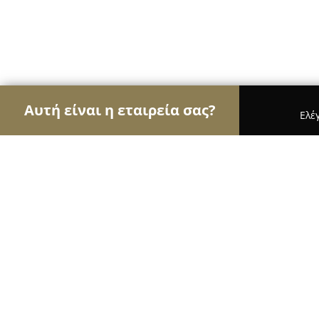
Αυτή είναι η εταιρεία σας?
Ελέ
Αετοί της εκπαίδευσης
Φροντιστήρια, Ξένες Γλώ
ΣΧΟΛΗ ΟΔΗΓΩΝ ΓΡΗΓΟΡΗΣ ΝΤΑΣΚ
9.4
(26)