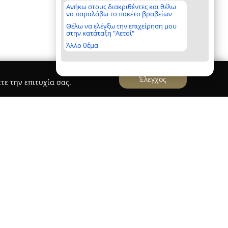
Ανήκω στους διακριθέντες και θέλω
να παραλάβω το πακέτο βραβείων
Θέλω να ελέγξω την επιχείρηση μου
στην κατάταξη "Αετοί"
Άλλο θέμα
Έλεγχος
τε την επιτυχία σας.
 ΝΤΑΣΚΑΣ
τάσκας
δραστηριοποιείται εδώ και πάνω από
ς εκπαίδευσης οδηγών στην περιοχή του
το 1964. Με πολυετή εμπειρία στον χώρο, έχει
σχολή που επικεντρώνεται στην οδική ασφάλεια