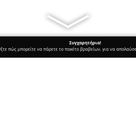
Συγχαρητήρια!
γξτε πώς μπορείτε να πάρετε το πακέτο βραβείων, για να απολαύσε
σσες, Παιδικοί Σταθμοί - Πειραιάς
ΣΧΟΛΗ ΟΔΗΓΩΝ ΓΡΗΓΟΡΗΣ
ΑΣ
Σχετικά με την εταιρεία:
Η
Σχολή Οδηγών Γρηγόρης Ν
πενήντα χρόνια στον τομέα τη
Πειραιά, έχοντας ως αφετηρία 
καθιερωθεί ως μία αξιόπιστη 