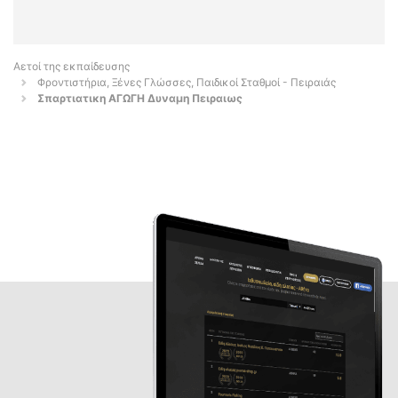
Αετοί της εκπαίδευσης
Φροντιστήρια, Ξένες Γλώσσες, Παιδικοί Σταθμοί - Πειραιάς
Σπαρτιατικη ΑΓΩΓΗ Δυναμη Πειραιως