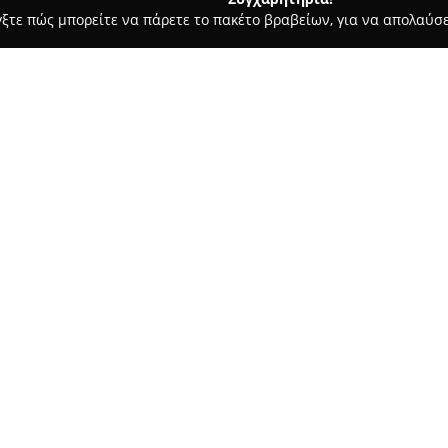
γξτε πώς μπορείτε να πάρετε το πακέτο βραβείων, για να απολαύσε
σσες, Παιδικοί Σταθμοί - Καλλιθέα
Πειραματίξ
Σχετικά με την εταιρεία:
Η
Πειραματίξ
εξειδικεύεται σ
προγραμμάτων που επικεντρών
μέσω διαδραστικών πειραμάτων
αποτελούμενη από έμπειρους π
με στόχο την καλλιέργεια του 
μαθητές της πρωτοβάθμιας κα
Τα προγράμματα της Πειραματί
ενέργεια, ο ηλεκτρομαγνητισμός
συμμετέχοντες τη δυνατότητα
επιστήμονες. Μέσω εντυπωσια