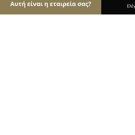
Αυτή είναι η εταιρεία σας?
Ελέ
Αετοί της εκπαίδευσης
Φροντιστήρια, Ξένες Γλώ
Πειραματίξ
8.7
(9)
Καλλιθέα, Δοϊράνης 113
Εμφάνιση αριθμού τηλεφώνου