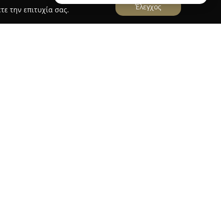
Έλεγχος
τε την επιτυχία σας.
την ανάπτυξη πρωτοποριακών εκπαιδευτικών
ονται στην προσέγγιση των φυσικών επιστημών
 και παιχνιδιών. Από το 2005, η ομάδα της,
αιδαγωγούς και φυσικούς, σχεδιάζει εργαστήρια
ενδιαφέροντος και της περιέργειας στους
ι δευτεροβάθμιας εκπαίδευσης.
ξ περιλαμβάνουν θεματικές ενότητες όπως η
, οι δυνάμεις και η οπτική, δίνοντας στους
 να εμπλακούν ενεργά ως υπεύθυνοι
κών πειραμάτων, τα παιδιά έρχονται σε επαφή