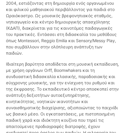
2004, εστιάζοντας στη δημιουργία ενός οργανωμένου
και φιλικού μαθησιακού περιβάλλοντος για παιδιά στο
Ωραιόκαστρο. Ως μουσικός βρεφονηπιακός σταθμός,
νηπιαγωγείο και κέντρο δημιουργικής απασχόλησης
(ΚΔΑΠ), διακρίνεται για τις καινοτόμες παιδαγωγικές
του πρακτικές. Εντάσσει στη διδασκαλία του μεθόδους
όπως Montessori, Reggio Emilia και Sensory/Messy Play,
που συμβάλλουν στην ολόπλευρη ανάπτυξη των
παιδιών.
Ιδιαίτερη βαρύτητα αποδίδεται στη μουσική εκπαίδευση,
με χρήση οργάνων Orff, Boomwhakers και τη
συνδυαστική διδασκαλία κλασικής, παραδοσιακής και
σύγχρονης μουσικής, για την ενίσχυση του ρυθμού και
της έκφρασης. Το εκπαιδευτικό κέντρο αποσκοπεί στην
ανάπτυξη δεξιοτήτων αυτοεξυπηρέτησης,
κινητικότητας, νοητικών ικανοτήτων και
συναισθηματικής διαχείρισης, αξιοποιώντας το παιχνίδι
ως βασικό μέσο. Οι εγκαταστάσεις, με πιστοποιημένη
παιδική χαρά και ιδιόκτητη κουζίνα που τηρεί τις
απαιτούμενες προδιαγραφές διατροφής, έχουν
σχεδιαστεί προς όφελος των παιδιών. Η φιλοσοφία του