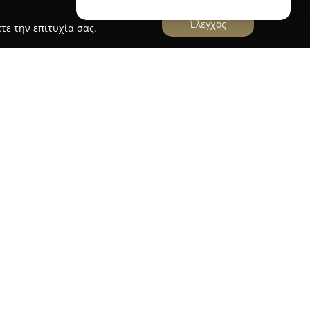
Έλεγχος
τε την επιτυχία σας.
γικής Απασχόλησης
ής Απασχόλησης
εδρεύει στη Θεσσαλονίκη και
ς μάθησης, δημιουργικότητας και ψυχαγωγίας
 Διαθέτοντας εμπειρία άνω της δεκαετίας, το
 ένα ευρύ φάσμα δυνατοτήτων μέσω
 μεθόδων.
ν πληθώρα προγραμμάτων του, που ξεπερνούν τα
 από 15 διαφορετικές δραστηριότητες. Μεταξύ
οδος Montessori, η ενασχόληση με τεχνολογία
ι οι κατασκευές. Επιπλέον, παρέχει καλλιτεχνικά