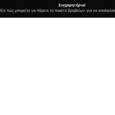
Συγχαρητήρια!
γξτε πώς μπορείτε να πάρετε το πακέτο βραβείων, για να απολαύσε
σσες, Παιδικοί Σταθμοί - Ευκαρπια
Ντόντης Κέντρο Δημιουρ
σχόλησης
Σχετικά με την εταιρεία:
Ντόντης Κέντρο Δημιουργικ
λειτουργεί ως μοντέρνος χώρο
για παιδιά από 5 έως 12 ετών.
συγκεκριμένο κέντρο παρέχει
πρωτοποριακών εκπαιδευτικών
Το κέντρο διακρίνεται για τη
50, αλλά και για περισσότερες
αυτών, περιλαμβάνονται η μέθ
μέσω VR Games, η ρομποτική κα