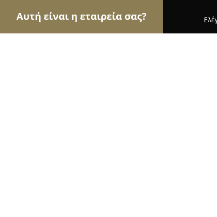
Αυτή είναι η εταιρεία σας?
Ελέ
Αετοί της εκπαίδευσης
Φροντιστήρια, Ξένες Γλώ
Ντόντης Κέντρο Δημιουργικής Απα
9.8
(58)
Ευκαρπια, Thessaloníki
Εμφάνιση αριθμού τηλεφώνου