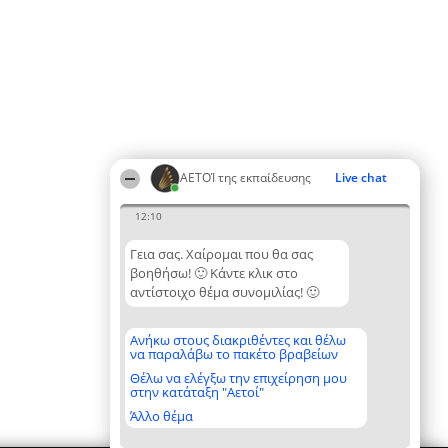
ΑΕΤΟΊ της εκπαίδευσης
Live chat
12:10
Γεια σας. Χαίρομαι που θα σας
βοηθήσω! 🙂 Κάντε κλικ στο
αντίστοιχο θέμα συνομιλίας! 🙂
Ανήκω στους διακριθέντες και θέλω
να παραλάβω το πακέτο βραβείων
Θέλω να ελέγξω την επιχείρηση μου
στην κατάταξη "Αετοί"
Άλλο θέμα