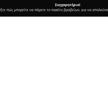
Συγχαρητήρια!
γξτε πώς μπορείτε να πάρετε το πακέτο βραβείων, για να απολαύσε
σσες, Παιδικοί Σταθμοί - Βόλος
Nastazia Xiromerisiou English
uage Centre
Σχετικά με την εταιρεία:
Το
Κέντρο Αγγλικής Γλώσσας
και προσφέρει πλήρη προγράμμ
διαφορετικά επίπεδα. Το κέντρ
και διακρίνεται για την αφοσ
μαθήματα αγγλικών ανταποκρίν
περιλαμβάνονται και ειδικές τ
Η διδακτική μεθοδολογία βασί
μαθησιακού περιβάλλοντος, όπ
τους ικανότητες. Το κέντρο επ