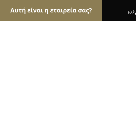
Αυτή είναι η εταιρεία σας?
Ελέ
Αετοί της εκπαίδευσης
Φροντιστήρια, Ξένες Γλώ
Nastazia Xiromerisiou English Lang
9.6
(31)
Βόλος, Vólos
Εμφάνιση αριθμού τηλεφώνου