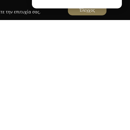
Έλεγχος
τε την επιτυχία σας.
 Language Centre
 Ξηρομερίσιου Ναστάζια
λειτουργεί στον Βόλο
ατα αγγλικής γλώσσας για μαθητές σε
ο εστιάζει στην παροχή ποιοτικής διδασκαλίας
ίωσή του στην αποδοτική εκπαίδευση. Τα
ονται σε ποικίλες μαθησιακές ανάγκες, ενώ
άξεις Pre-junior για νεαρότερους μαθητές.
ζεται στη δημιουργία ενός υποστηρικτικού
ου οι συμμετέχοντες καλλιεργούν τις γλωσσικές
ιστρατεύει σύγχρονες online πλατφόρμες για την