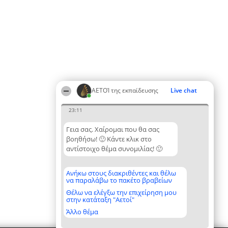
ΑΕΤΟΊ της εκπαίδευσης
Live chat
23:11
Γεια σας. Χαίρομαι που θα σας
βοηθήσω! 🙂 Κάντε κλικ στο
αντίστοιχο θέμα συνομιλίας! 🙂
Ανήκω στους διακριθέντες και θέλω
να παραλάβω το πακέτο βραβείων
Θέλω να ελέγξω την επιχείρηση μου
στην κατάταξη "Αετοί"
Άλλο θέμα