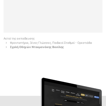
Αετοί της εκπαίδευσης
Φροντιστήρια, Ξένες Γλώσσες, Παιδικοί Σταθμοί - Ορεστιάδα
Σχολή Οδηγών Ντουμανάκης Βασίλης