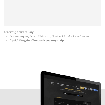
Αετοί της εκπαίδευσης
Φροντιστήρια, Ξένες Γλώσσες, Παιδικοί Σταθμοί - Ιωάννινα
Σχολή Οδηγών-Σπύρος Ντόστας - Ldp