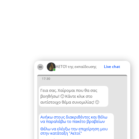
ΑΕΤΟΊ της εκπαίδευσης
Live chat
17:30
Γεια σας. Χαίρομαι που θα σας
βοηθήσω! 🙂 Κάντε κλικ στο
αντίστοιχο θέμα συνομιλίας! 🙂
Ανήκω στους διακριθέντες και θέλω
να παραλάβω το πακέτο βραβείων
Θέλω να ελέγξω την επιχείρηση μου
στην κατάταξη "Αετοί"