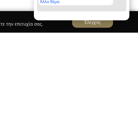
Άλλο θέμα
Έλεγχος
τε την επιτυχία σας.
ση
ίσκεται στη Θεσσαλονίκη, στην οδό Γρηγορίου
ως σημαντικό κέντρο μουσικής εκπαίδευσης από
 παροχή άρτιας μουσικής κατάρτισης μέσα σε
σφέροντας μαθήματα υψηλού επιπέδου για
ρακτηρίζεται από σύγχρονη κατεύθυνση και
κών αντικειμένων. Στα προσφερόμενα μαθήματα
μουσικά όργανα, όπως έγχορδα, πληκτροφόρα