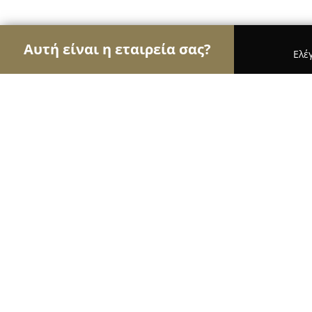
Αυτή είναι η εταιρεία σας?
Ελέ
Αετοί της εκπαίδευσης
Φροντιστήρια, Ξένες Γλώ
Μουσική Σχολή Σύνθεση
8.7
(9)
Θεσσαλονίκη, Γρ. Λαμπράκη 113
Εμφάνιση αριθμού τηλεφώνου