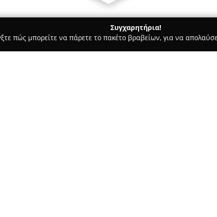
Συγχαρητήρια!
γξτε πώς μπορείτε να πάρετε το πακέτο βραβείων, για να απολαύσε
σσες, Παιδικοί Σταθμοί - Θεσσαλονίκη
Μουσική Σχολή Σύνθε
Σχετικά με την εταιρεία:
Η
Μουσική Σχολή Σύνθεση
βρ
Λαμπράκη 113, λειτουργώντας 
το 1998. Επικεντρώνεται στην
δημιουργικό περιβάλλον, προ
μαθητές κάθε ηλικίας.
Το πρόγραμμα σπουδών της χα
καλύπτει ευρεία γκάμα μουσι
συμπεριλαμβάνονται διάφορα 