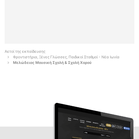
Αετοί της εκπαίδευσης
Φροντιστήρια, Ξένες Γλώσσες, Παιδικοί Σταθμοί - Νέα Ιωνία
Μελώδειος Μουσική Σχολή & Σχολή Χορού