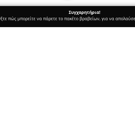
Συγχαρητήρια!
γξτε πώς μπορείτε να πάρετε το πακέτο βραβείων, για να απολαύσε
σσες, Παιδικοί Σταθμοί - Χαλάνδρι
Μαρίνα Αργυροηλιοπούλου
νικά για Έλληνες
Σχετικά με την εταιρεία:
Στην περιοχή του Χαλανδρίου 
Αργυροηλιοπούλου - Γερμανι
διδασκαλία της γερμανικής γλ
Ελληνογερμανικού Γλωσσικού Σ
αυτή, την οποία ανέπτυξε ο Σ
από πολυετή πρακτική, διευκο
ελληνόφωνους μαθητές μέσω σ
τους γραμματικούς κανόνες σε