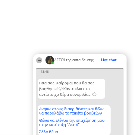
ΑΕΤΟΊ της εκπαίδευσης
Live chat
13:48
Γεια σας. Χαίρομαι που θα σας
βοηθήσω! 🙂 Κάντε κλικ στο
αντίστοιχο θέμα συνομιλίας! 🙂
Ανήκω στους διακριθέντες και θέλω
να παραλάβω το πακέτο βραβείων
Θέλω να ελέγξω την επιχείρηση μου
στην κατάταξη "Αετοί"
Άλλο θέμα