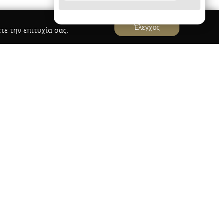
Έλεγχος
τε την επιτυχία σας.
 - Γερμανικά για Έλληνες
λειτουργεί το φροντιστήριο
Μαρίνα
κά για Έλληνες
, το οποίο ειδικεύεται στη
ώσσας με τη χρήση της μεθόδου
υσχετισμού «Deutsch für Griechen». Η μέθοδος
τάθης Αργυροηλιόπουλος και βελτιώθηκε μέσα
λύνει την κατανόηση των γερμανικών από
υγκριτικών γλωσσικών τεχνικών, μετατρέποντας
 χρηστικά εργαλεία.