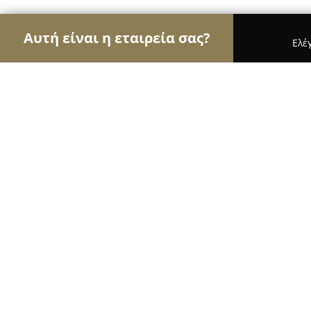
Αυτή είναι η εταιρεία σας?
Ελέ
Αετοί της εκπαίδευσης
Φροντιστήρια, Ξένες Γλώ
Μαρίνα Αργυροηλιοπούλου - Γερμα
9.4
(26)
Χαλάνδρι, Πύλου 13
Εμφάνιση αριθμού τηλεφώνου