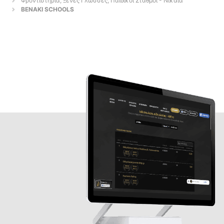
Φροντιστήρια, Ξένες Γλώσσες, Παιδικοί Σταθμοί - Νίκαια
BENAKI SCHOOLS