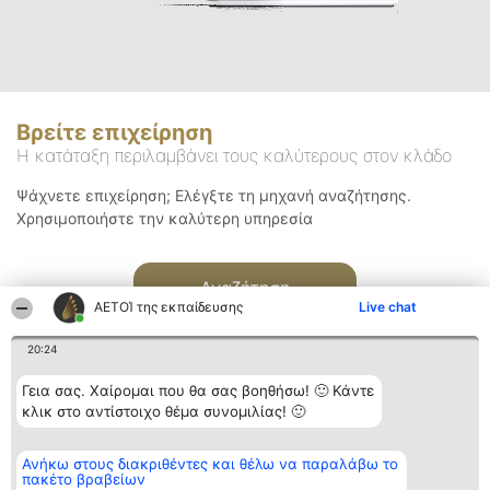
Βρείτε επιχείρηση
Η κατάταξη περιλαμβάνει τους καλύτερους στον κλάδο
Ψάχνετε επιχείρηση; Ελέγξτε τη μηχανή αναζήτησης.
Χρησιμοποιήστε την καλύτερη υπηρεσία
Αναζήτηση
ΑΕΤΟΊ της εκπαίδευσης
Live chat
20:24
Γεια σας. Χαίρομαι που θα σας βοηθήσω! 🙂 Κάντε
κλικ στο αντίστοιχο θέμα συνομιλίας! 🙂
Διοργανωτής της
Κατάταξη
Επικοινωνία
Ανήκω στους διακριθέντες και θέλω να παραλάβω το
κατάταξης
Διακριθέντες
Επικοινωνία
πακέτο βραβείων
BEAUTIFUL COMPANY
Λίστα όλων