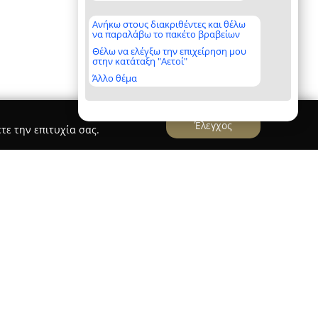
Ανήκω στους διακριθέντες και θέλω
να παραλάβω το πακέτο βραβείων
Θέλω να ελέγξω την επιχείρηση μου
στην κατάταξη "Αετοί"
Άλλο θέμα
Έλεγχος
τε την επιτυχία σας.
 ΖΑΦΡΑΝΑ
ρανά
αποτελεί Νηπιαγωγείο και Παιδικό Σταθμό,
ου το 1999 στην Καλαμαριά Θεσσαλονίκης,
ς από δυόμισι έως έξι ετών. Το σχολείο