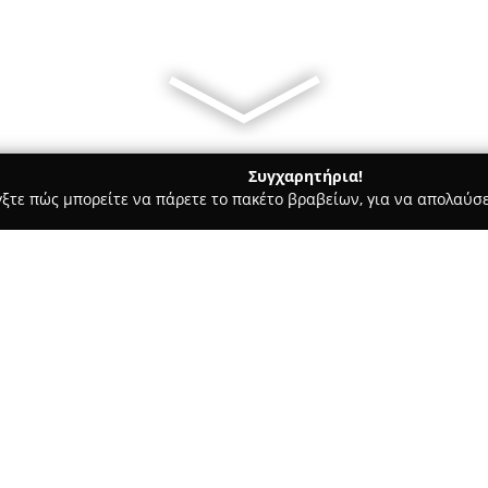
Συγχαρητήρια!
γξτε πώς μπορείτε να πάρετε το πακέτο βραβείων, για να απολαύσε
σσες, Παιδικοί Σταθμοί - Καλαμαριά
ΜΟΝΤΕΣΣΟΡΙΑΝΗ ΣΧΟΛΗ
Α
Σχετικά με την εταιρεία:
Η
Μοντεσσοριανή Σχολή Ζαφ
που ξεκίνησε τη λειτουργία τ
απευθυνόμενο σε παιδιά ηλικία