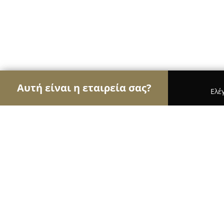
Αυτή είναι η εταιρεία σας?
Ελέ
Αετοί της εκπαίδευσης
Φροντιστήρια, Ξένες Γλώ
ΜΟΝΤΕΣΣΟΡΙΑΝΗ ΣΧΟΛΗ ΖΑΦΡΑΝ