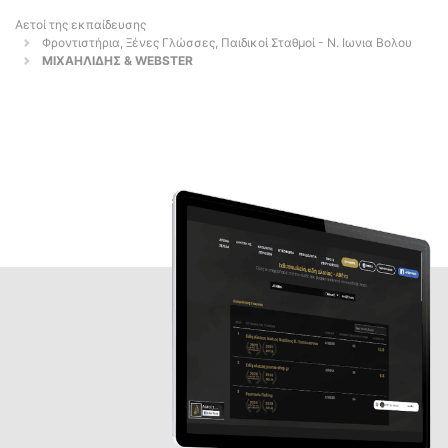
Αετοί της εκπαίδευσης
Φροντιστήρια, Ξένες Γλώσσες, Παιδικοί Σταθμοί - Ν. Ιωνια Βολου
ΜΙΧΑΗΛΙΔΗΣ & WEBSTER