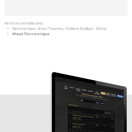
Αετοί της εκπαίδευσης
Φροντιστήρια, Ξένες Γλώσσες, Παιδικοί Σταθμοί - Βόλος
Μικρό Πανεπιστήμιο