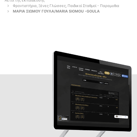
Αετοί της εκπαίδευσης
Φροντιστήρια, Ξένες Γλώσσες, Παιδικοί Σταθμοί - Παραμυθια
ΜΑΡΙΑ ΣΙΩΜΟΥ ΓΟΥΛΑ/MARIA SIOMOU -GOULA