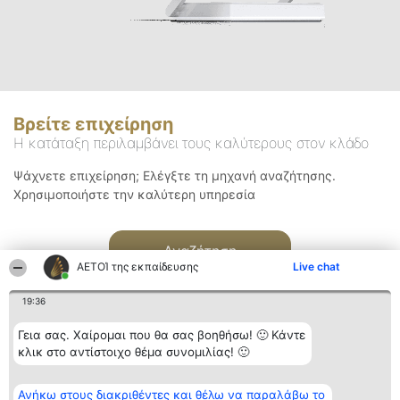
Βρείτε επιχείρηση
Η κατάταξη περιλαμβάνει τους καλύτερους στον κλάδο
Ψάχνετε επιχείρηση; Ελέγξτε τη μηχανή αναζήτησης.
Χρησιμοποιήστε την καλύτερη υπηρεσία
Αναζήτηση
ΑΕΤΟΊ της εκπαίδευσης
Live chat
19:36
Γεια σας. Χαίρομαι που θα σας βοηθήσω! 🙂 Κάντε
κλικ στο αντίστοιχο θέμα συνομιλίας! 🙂
Διοργανωτής της
Κατάταξη
Επικοινωνία
Ανήκω στους διακριθέντες και θέλω να παραλάβω το
κατάταξης
Διακριθέντες
Επικοινωνία