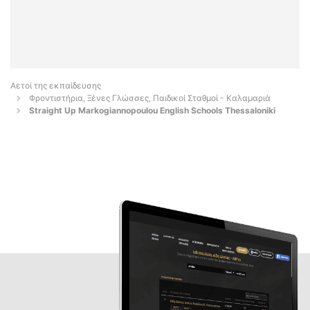
Αετοί της εκπαίδευσης
Φροντιστήρια, Ξένες Γλώσσες, Παιδικοί Σταθμοί - Καλαμαριά
Straight Up Markogiannopoulou English Schools Thessaloniki