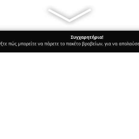
Συγχαρητήρια!
γξτε πώς μπορείτε να πάρετε το πακέτο βραβείων, για να απολαύσε
σσες, Παιδικοί Σταθμοί - Αθήνα
ΜΑΘΗΜΑΤΑ ΚΕΡΑΜΙΚΗΣ Ηριδ
Σχετικά με την εταιρεία:
Ο εκπαιδευτικός οργανισμός κ
εξειδικεύεται στην παροχή ο
κεραμικής. Το φάσμα των εκπ
προχωρημένους σπουδαστές, κα
προσφέροντας λύσεις για διαφ