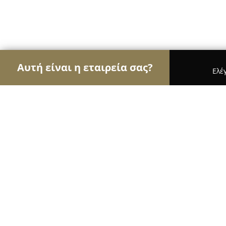
Αυτή είναι η εταιρεία σας?
Ελέ
Αετοί της εκπαίδευσης
Φροντιστήρια, Ξένες Γλώ
ΜΑΘΗΜΑΤΑ ΚΕΡΑΜΙΚΗΣ Ηριδανός
8.7
(9)