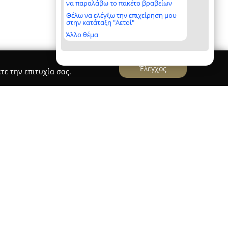
να παραλάβω το πακέτο βραβείων
Θέλω να ελέγξω την επιχείρηση μου
στην κατάταξη "Αετοί"
Άλλο θέμα
Έλεγχος
τε την επιτυχία σας.
ανός
εραμικής τέχνης
Ηριδανός
, με έδρα την Αθήνα,
λοκληρωμένων μαθημάτων και σεμιναρίων
αιδευομένων περιλαμβάνει από αρχάριους έως
θώς και επαγγελματίες κεραμίστες,
όρων επιπέδων απαιτήσεις και δεξιότητες. Τα