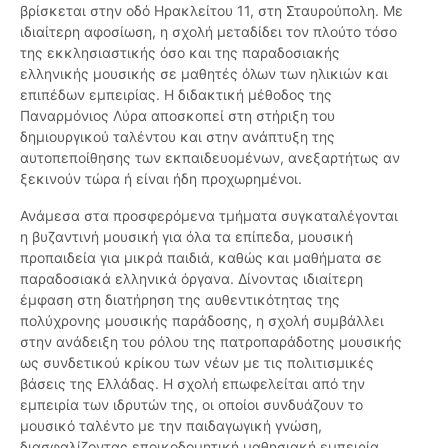
βρίσκεται στην οδό Ηρακλείτου 11, στη Σταυρούπολη. Με
ιδιαίτερη αφοσίωση, η σχολή μεταδίδει τον πλούτο τόσο
της εκκλησιαστικής όσο και της παραδοσιακής
ελληνικής μουσικής σε μαθητές όλων των ηλικιών και
επιπέδων εμπειρίας. Η διδακτική μέθοδος της
Παναρμόνιος Λύρα αποσκοπεί στη στήριξη του
δημιουργικού ταλέντου και στην ανάπτυξη της
αυτοπεποίθησης των εκπαιδευομένων, ανεξαρτήτως αν
ξεκινούν τώρα ή είναι ήδη προχωρημένοι.
Ανάμεσα στα προσφερόμενα τμήματα συγκαταλέγονται
η βυζαντινή μουσική για όλα τα επίπεδα, μουσική
προπαιδεία για μικρά παιδιά, καθώς και μαθήματα σε
παραδοσιακά ελληνικά όργανα. Δίνοντας ιδιαίτερη
έμφαση στη διατήρηση της αυθεντικότητας της
πολύχρονης μουσικής παράδοσης, η σχολή συμβάλλει
στην ανάδειξη του ρόλου της πατροπαράδοτης μουσικής
ως συνδετικού κρίκου των νέων με τις πολιτισμικές
βάσεις της Ελλάδας. Η σχολή επωφελείται από την
εμπειρία των ιδρυτών της, οι οποίοι συνδυάζουν το
μουσικό ταλέντο με την παιδαγωγική γνώση,
διασφαλίζοντας εποικοδομητική μαθησιακή εμπειρία.