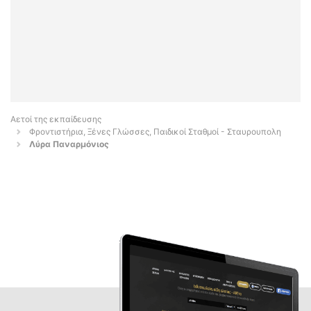
Αετοί της εκπαίδευσης
Φροντιστήρια, Ξένες Γλώσσες, Παιδικοί Σταθμοί - Σταυρουπολη
Λύρα Παναρμόνιος