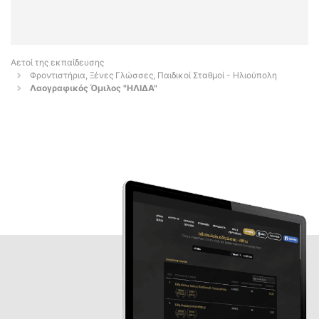
Αετοί της εκπαίδευσης
Φροντιστήρια, Ξένες Γλώσσες, Παιδικοί Σταθμοί - Ηλιούπολη
Λαογραφικός Όμιλος "ΗΛΙΔΑ"