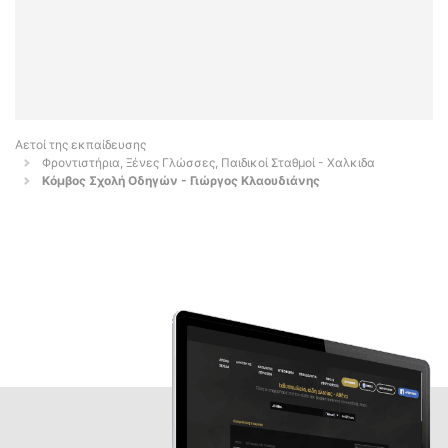
Αετοί της εκπαίδευσης
Φροντιστήρια, Ξένες Γλώσσες, Παιδικοί Σταθμοί - Χαλκιδα
Κόμβος Σχολή Οδηγών - Γιώργος Κλαουδιάνης