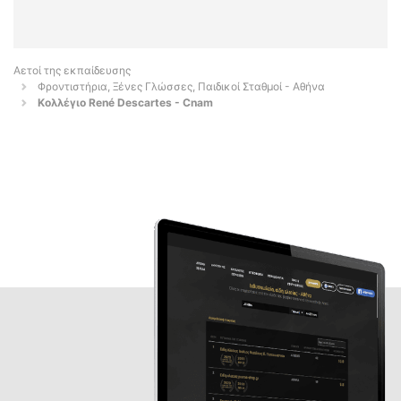
Αετοί της εκπαίδευσης
Φροντιστήρια, Ξένες Γλώσσες, Παιδικοί Σταθμοί - Αθήνα
Κολλέγιο René Descartes - Cnam