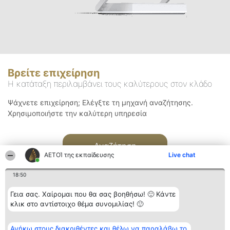
Βρείτε επιχείρηση
Η κατάταξη περιλαμβάνει τους καλύτερους στον κλάδο
Ψάχνετε επιχείρηση; Ελέγξτε τη μηχανή αναζήτησης.
Χρησιμοποιήστε την καλύτερη υπηρεσία
Αναζήτηση
ΑΕΤΟΊ της εκπαίδευσης
Live chat
18:50
Γεια σας. Χαίρομαι που θα σας βοηθήσω! 🙂 Κάντε
κλικ στο αντίστοιχο θέμα συνομιλίας! 🙂
Διοργανωτής της
Κατάταξη
Επικοινωνία
Ανήκω στους διακριθέντες και θέλω να παραλάβω το
κατάταξης
Διακριθέντες
Επικοινωνία