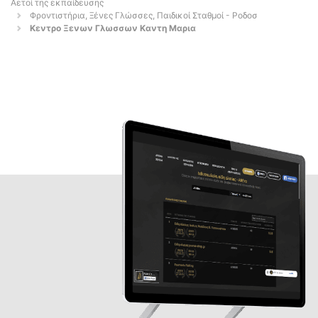
Αετοί της εκπαίδευσης
Φροντιστήρια, Ξένες Γλώσσες, Παιδικοί Σταθμοί - Ροδοσ
Κεντρο Ξενων Γλωσσων Καντη Μαρια