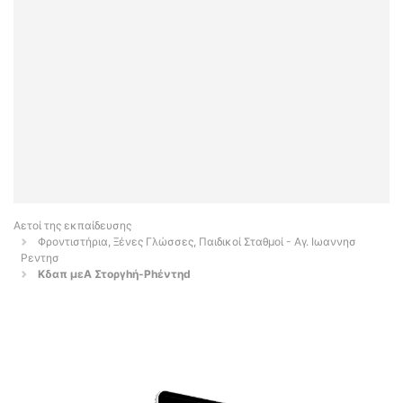
Αετοί της εκπαίδευσης
Φροντιστήρια, Ξένες Γλώσσες, Παιδικοί Σταθμοί - Αγ. Ιωαννησ
Ρεντησ
Κδαπ μεΑ Στοργhή-Ρhέντηd