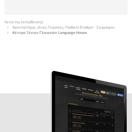
Αετοί της εκπαίδευσης
Φροντιστήρια, Ξένες Γλώσσες, Παιδικοί Σταθμοί - Ζωγράφου
Κέντρο Ξένων Γλωσσών Language House