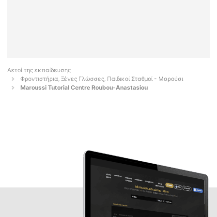
Αετοί της εκπαίδευσης
Φροντιστήρια, Ξένες Γλώσσες, Παιδικοί Σταθμοί - Μαρούσι
Maroussi Tutorial Centre Roubou-Anastasiou