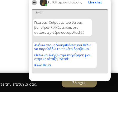
ΑΕΤΟΊ της εκπαίδευσης
Live chat
20:07
Γεια σας. Χαίρομαι που θα σας
βοηθήσω! 🙂 Κάντε κλικ στο
αντίστοιχο θέμα συνομιλίας! 🙂
Ανήκω στους διακριθέντες και θέλω
να παραλάβω το πακέτο βραβείων
Θέλω να ελέγξω την επιχείρηση μου
στην κατάταξη "Αετοί"
Άλλο θέμα
Έλεγχος
τε την επιτυχία σας.
hool