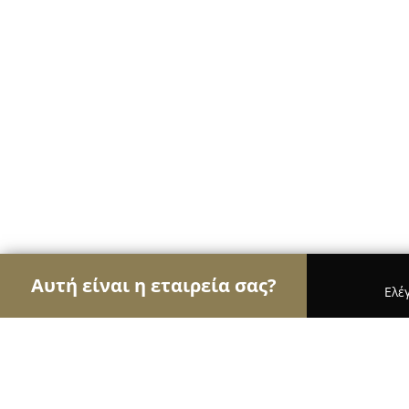
Αυτή είναι η εταιρεία σας?
Ελέ
Αετοί της εκπαίδευσης
Φροντιστήρια, Ξένες Γλώ