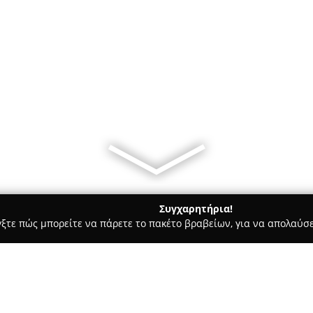
Συγχαρητήρια!
γξτε πώς μπορείτε να πάρετε το πακέτο βραβείων, για να απολαύσε
σσες, Παιδικοί Σταθμοί - Χανιά
Maria Markoulaki Language Sc