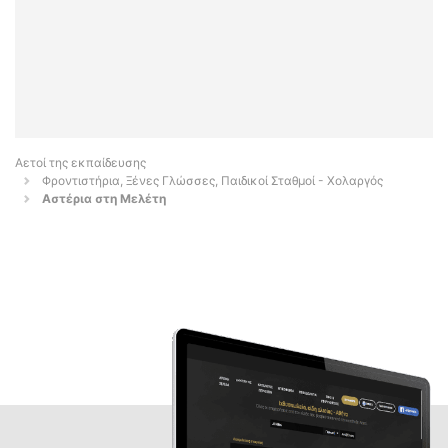
Αετοί της εκπαίδευσης
Φροντιστήρια, Ξένες Γλώσσες, Παιδικοί Σταθμοί - Χολαργός
Αστέρια στη Μελέτη