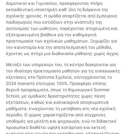
Δημοτικού και Γυμνασίου, προσφέροντας πλήρη
εκπαιδευτική υποστήριξη καθ’ όλη τη διάρκεια της
σχολικής χρονιάς. Η ομάδα απαρτίζεται από έμπειρους
παιδαγωγούς που εστιάζουν στην ανάπτυξη της
αυτονομίας των μαθητών, παρέχοντας στοχευμένη και
εξατομικευμένη βοήθεια για την καθημερινή
προετοιμασία των σχολικών μαθημάτων. Ξεχωρίζει για
την καινοτομία και την αποτελεσματική του μέθοδο,
έχοντας ως στόχο μια διαδικασία μάθησης χωρίς άγχος.
Μεταξύ των υπηρεσιών του, το κέντρο διακρίνεται για
την ιδιαίτερη προετοιμασία μαθητών για τις εισαγωγικές
εξετάσεις στα Πρότυπα Σχολεία, επιτυγχάνοντας το
2024 ποσοστό επιτυχίας 100%. Προσφέρει επίσης
θερινά προγράμματα, όπως το δημιουργικό Summer
School, με ομαδικές δραστηριότητες χωρίς πίεση
εξετάσεων, καθώς και καλοκαιρινά απογευματινά
μαθήματα, ενισχύοντας τη μετάβαση στη νέα σχολική
περίοδο. Ο χώρος χαρακτηρίζεται από σύγχρονες
υποδομές για μελέτη και ψυχαγωγία, ενώ το διδακτικό
προσωπικό διαθέτει υψηλή κατάρτιση και εκτενή
εμπειρία στον τομέα της εκπαίδευσης, εξασφαλίζοντας