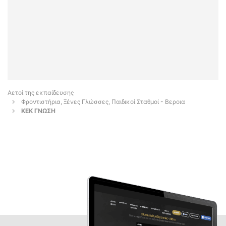
Αετοί της εκπαίδευσης
Φροντιστήρια, Ξένες Γλώσσες, Παιδικοί Σταθμοί - Βεροια
ΚΕΚ ΓΝΩΣΗ