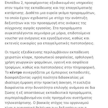
Επιπέδου 2, προσφέροντας εξειδικευμένες υπηρεσίες
στον τομέα της εκπαίδευσης και της επαγγελματικής
κατάρτισης. Διαθέτει μια ευρεία γκάμα προγραμμάτων,
τα οποία έχουν σχεδιαστεί με στόχο την ανάπτυξη
δεξιοτήτων και την προσαρμογή στις ανάγκες της
σύγχρονης αγοράς εργασίας. Στα προγράμματα
συγκαταλέγονται σεμινάρια με μόρια, επιδοτούμενα
voucher για ανέργους και εργαζόμενους, καθώς και
εκτενείς ευκαιρίες για επαγγελματικές πιστοποιήσεις.
Οι τομείς εξειδίκευσης περιλαμβάνουν εκπαίδευση
χειριστών κλαρκ, προσωπικού ασφαλείας, ορθολογική
χρήση γεωργικών φαρμάκων, υγιεινή και ασφάλεια
τροφίμων, καθώς και πιστοποιήσεις στην πληροφορική.
Το
κέντρο
συνεργάζεται με έμπειρους εκπαιδευτές,
διασφαλίζοντας υψηλή ποιότητα διδασκαλίας με
ιδιαίτερη έμφαση στην πρακτική άσκηση. Η ευελιξία
διαφαίνεται στην δυνατότητα επιλογής ανάμεσα σε δια
ζώσης ή εξ αποστάσεως εκπαιδευτικά προγράμματα,
συμπεριλαμβανομένου ενός προηγμένου συστήματος
τηλεκατάρτισης. Ο βασικός στόχος του οργανισμού
είναι η ουσιαστική βελτίωση των δεξιοτήτων και η