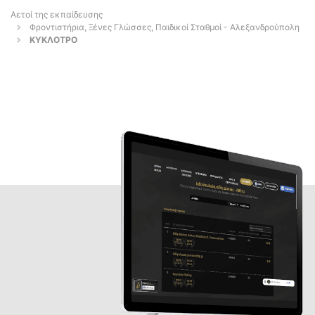
Αετοί της εκπαίδευσης
Φροντιστήρια, Ξένες Γλώσσες, Παιδικοί Σταθμοί - Αλεξανδρούπολη
ΚΥΚΛΟΤΡΟ