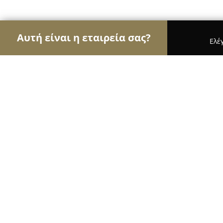
Αυτή είναι η εταιρεία σας?
Ελέ
Αετοί της εκπαίδευσης
Φροντιστήρια, Ξένες Γλ
ΕΚΠΑΙΔΕΥΣΗ ΣΤΗΝ ΚΛΙΝΙΚΗ ΥΠΝΟΘΕΡΑΠΕΙΑ -
ΕΚΠΑΙΔΕΥΣΗ ΣΤΗΝ ΚΛΙΝΙΚΗ ΥΠΝΟΘ
ΨΥΧΟΘΕΡΑΠΕΙΑΣ ΚΑΙ ΜΟΝΤΕΡΝΑ
ΨΥΧΟΛΟΓΙΑΣ - 28/3/2026 (Και online
9.2
(25)