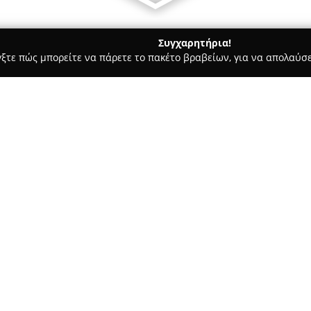
Συγχαρητήρια!
γξτε πώς μπορείτε να πάρετε το πακέτο βραβείων, για να απολαύσε
ώσσες, Παιδικοί Σταθμοί - Μαρούσι
 ΚΕΝΤΡΟ ΨΥΧΟΘΕΡΑΠΕΙΑΣ ΚΑΙ ΜΟΝΤΕΡΝΑΣ ΕΦΑΡΜΟΣΜΕΝΗΣ ΨΥΧΟΛ
ΕΡΑΠΕΙΑ - ΚΕΝΤΡΟ
Σχετικά με την εταιρεία:
Σ ΕΦΑΡΜΟΣΜΕΝΗΣ
)
Το
Κέντρο Ψυχοθεραπείας κ
Μαρούσι, αποτελεί διακεκριμέ
εκπαίδευσης. Εξειδικεύεται σ
εκπαίδευσης στον τομέα της κλ
σημασία στη Γνωσιακή Συμπερι
εκπαιδευτικά αυτά προγράμματ
αναγνώριση από σημαντικούς 