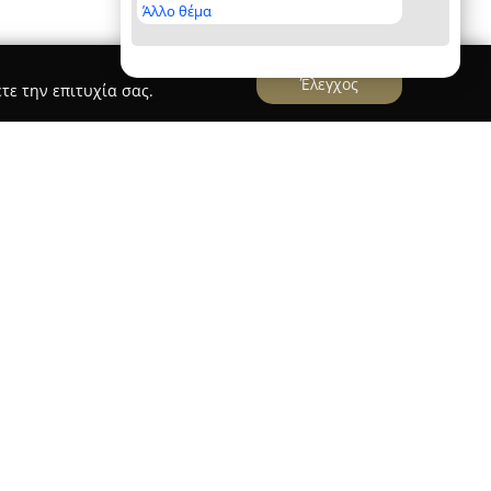
Άλλο θέμα
Έλεγχος
τε την επιτυχία σας.
ΟΓΙΑΣ - 28/3/2026 (Και online)
αι Εφαρμοσμένης Ψυχολογίας
, που εδρεύει στο
νο φορέα στον χώρο της ψυχοθεραπείας και της
την παροχή εξειδικευμένων προγραμμάτων
ινικής υπνοθεραπείας, δίνοντας ιδιαίτερη
φορική Κλινική Υπνοθεραπεία (CBH). Τα
α διαθέτουν διεθνείς πιστοποιήσεις και
οργανισμούς, διασφαλίζοντας επιστημονικά