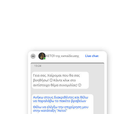
ΑΕΤΟΊ της εκπαίδευσης
Live chat
13:24
Γεια σας. Χαίρομαι που θα σας
βοηθήσω! 🙂 Κάντε κλικ στο
αντίστοιχο θέμα συνομιλίας! 🙂
Ανήκω στους διακριθέντες και θέλω
να παραλάβω το πακέτο βραβείων
Θέλω να ελέγξω την επιχείρηση μου
στην κατάταξη "Αετοί"