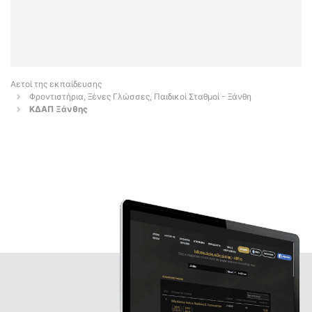
Αετοί της εκπαίδευσης
Φροντιστήρια, Ξένες Γλώσσες, Παιδικοί Σταθμοί - Ξάνθη
ΚΔΑΠ Ξάνθης