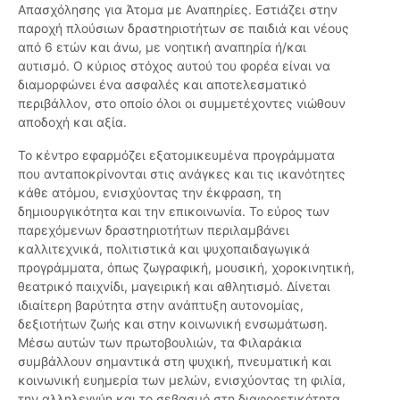
Απασχόλησης για Άτομα με Αναπηρίες. Εστιάζει στην
παροχή πλούσιων δραστηριοτήτων σε παιδιά και νέους
από 6 ετών και άνω, με νοητική αναπηρία ή/και
αυτισμό. Ο κύριος στόχος αυτού του φορέα είναι να
διαμορφώνει ένα ασφαλές και αποτελεσματικό
περιβάλλον, στο οποίο όλοι οι συμμετέχοντες νιώθουν
αποδοχή και αξία.
Το κέντρο εφαρμόζει εξατομικευμένα προγράμματα
που ανταποκρίνονται στις ανάγκες και τις ικανότητες
κάθε ατόμου, ενισχύοντας την έκφραση, τη
δημιουργικότητα και την επικοινωνία. Το εύρος των
παρεχόμενων δραστηριοτήτων περιλαμβάνει
καλλιτεχνικά, πολιτιστικά και ψυχοπαιδαγωγικά
προγράμματα, όπως ζωγραφική, μουσική, χοροκινητική,
θεατρικό παιχνίδι, μαγειρική και αθλητισμό. Δίνεται
ιδιαίτερη βαρύτητα στην ανάπτυξη αυτονομίας,
δεξιοτήτων ζωής και στην κοινωνική ενσωμάτωση.
Μέσω αυτών των πρωτοβουλιών, τα Φιλαράκια
συμβάλλουν σημαντικά στη ψυχική, πνευματική και
κοινωνική ευημερία των μελών, ενισχύοντας τη φιλία,
την αλληλεγγύη και το σεβασμό στη διαφορετικότητα,