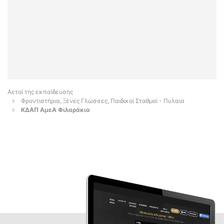
Αετοί της εκπαίδευσης
Φροντιστήρια, Ξένες Γλώσσες, Παιδικοί Σταθμοί - Πυλαια
ΚΔΑΠ ΑμεΑ Φιλαράκια