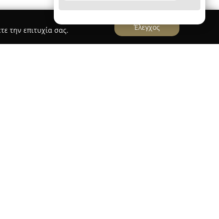
Έλεγχος
τε την επιτυχία σας.
κέντρο της Θεσσαλονίκης, στην οδό Αλκμήνης 69,
ερωμένος στην πολυδιάστατη ανάπτυξη παιδιών
έας επικεντρώνεται στην οργάνωση
ν δημιουργικά τον ελεύθερο χρόνο των παιδιών
τη σωματική, πνευματική, συναισθηματική και
υ, το Κέντρο Δημιουργικής Απασχόλησης ΑΡΗΣ
ιδευτικών και δημιουργικών προγραμμάτων.