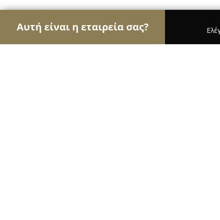
Αυτή είναι η εταιρεία σας?
Ελέ
Αετοί της εκπαίδευσης
Φροντιστήρια, Ξένες Γλώ
ΚΔΑΠ ΑΡΗΣ
8.8
(12)
Θεσσαλονίκη, Αλκμήνης 69
Εμφάνιση αριθμού τηλεφώνου