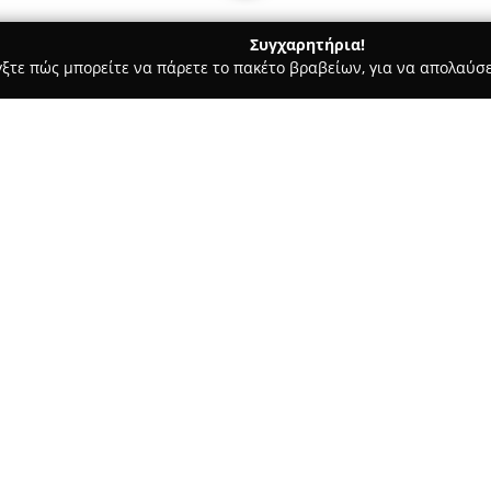
Συγχαρητήρια!
γξτε πώς μπορείτε να πάρετε το πακέτο βραβείων, για να απολαύσε
σσες, Παιδικοί Σταθμοί - Θεσσαλονίκη
ΚΔΑΠ ΑΡΗΣ
Σχετικά με την εταιρεία:
Το
ΚΔΑΠ ΑΡΗΣ
λειτουργεί στο 
ως ένας σύγχρονος χώρος αφι
ηλικίας 5 έως 12 ετών. Ο φορ
δραστηριοτήτων που αξιοποιού
μετά το σχολείο, προάγοντας 
κοινωνική τους εξέλιξη.
Στο πλαίσιο των υπηρεσιών το
διαθέτει ένα ευρύ φάσμα εκπα