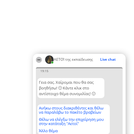
ΑΕΤΟΊ της εκπαίδευσης
Live chat
19:15
Γεια σας. Χαίρομαι που θα σας
βοηθήσω! 🙂 Κάντε κλικ στο
αντίστοιχο θέμα συνομιλίας! 🙂
Ανήκω στους διακριθέντες και θέλω
να παραλάβω το πακέτο βραβείων
Θέλω να ελέγξω την επιχείρηση μου
στην κατάταξη "Αετοί"
Άλλο θέμα