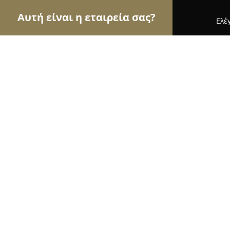
Αυτή είναι η εταιρεία σας?
Ελέ
Αετοί της εκπαίδευσης
Φροντιστήρια, Ξένες Γλώ
ΚΔΑΠ ΑΜΕΑ Ευόσμου "Η ΖΩΗ ΜΑΣ"
9.3
(24)
Ευοσμο, Σμύρνης και Σωκράτους 51 γωνία, Εύοσ
Εμφάνιση αριθμού τηλεφώνου