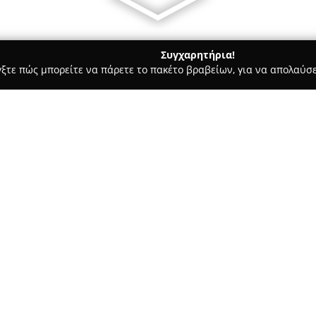
Συγχαρητήρια!
γξτε πώς μπορείτε να πάρετε το πακέτο βραβείων, για να απολαύσε
σσες, Παιδικοί Σταθμοί - Θεσσαλονίκη
ΙΔΑΙΑ ΓΗ - Idaia Gi
Σχετικά με την εταιρεία:
Ο σύλλογος
Ιδαία Γη
με έδρα τ
τη μελέτη και προώθηση της Κ
οργάνωσης είναι η διατήρηση κ
Κρήτης, επιτυγχάνοντάς το με
Η Ιδαία Γη προσφέρει μαθήματ
διδάσκονται τόσο γνωστοί όσο
μέρη του νησιού, δίνοντας έμ