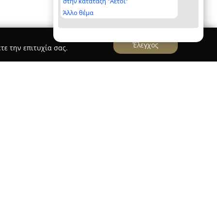
στην κατάταξη "Αετοί"
Άλλο θέμα
Έλεγχος
τε την επιτυχία σας.
η Θεσσαλονίκη λειτουργεί ως ενεργός φορέας για
ρητικής παράδοσης. Κεντρικός στόχος της
αι η ανάδειξη της πολιτιστικής κληρονομιάς της
 ένα εύρος δραστηριοτήτων.
α στους παραδοσιακούς Κρητικούς χορούς, όπου
 και λιγότερο αναγνωρισμένοι χοροί από διάφορα
φαση στην ιστορική τους αυθεντικότητα.