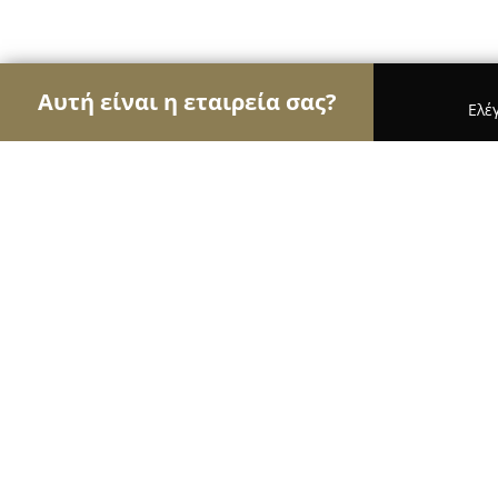
Αυτή είναι η εταιρεία σας?
Ελέ
Αετοί της εκπαίδευσης
Φροντιστήρια, Ξένες Γλώ
ΙΔΑΙΑ ΓΗ - Idaia Gi
9.9
(152)
Θεσσαλονίκη, Thessaloníki