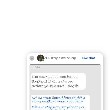
ΑΕΤΟΊ της εκπαίδευσης
Live chat
10:24
Γεια σας. Χαίρομαι που θα σας
βοηθήσω! 🙂 Κάντε κλικ στο
αντίστοιχο θέμα συνομιλίας! 🙂
Ανήκω στους διακριθέντες και θέλω
να παραλάβω το πακέτο βραβείων
Θέλω να ελέγξω την επιχείρηση μου