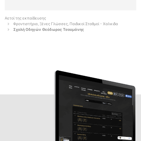
Αετοί της εκπαίδευσης
Φροντιστήρια, Ξένες Γλώσσες, Παιδικοί Σταθμοί - Χαλκιδα
Σχολή Οδηγών Θεόδωρος Τσουμάνης